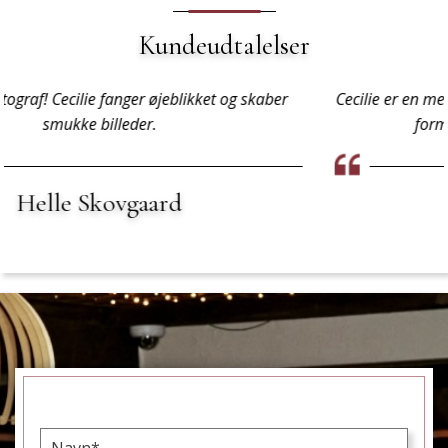
Kundeudtalelser
Cecilie er en mester i landskabsfotografering! Hans billeder
formidler naturens skønhed perfekt.
Mette Nielsen