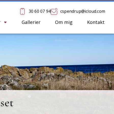
30 60 07 94
cspendrup@icloud.com
r
Gallerier
Om mig
Kontakt
set