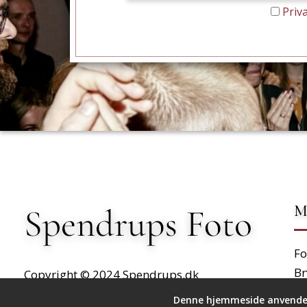
Priva
M
Fo
Br
Copyright © 2024
Spendrups.dk
Po
All Rights Reserved
Denne hjemmeside anvender 