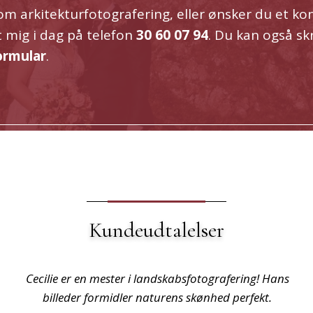
om arkitekturfotografering, eller ønsker du et ko
t mig i dag på telefon
30 60 07 94
. Du kan også skr
ormular
.
Kundeudtalelser
Cecilie fangede alle vores specielle øjeblikke og
skabte minder for livet.