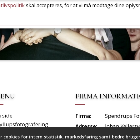
tlivspolitik
skal accepteres, for at vi må modtage dine oplys
ENU
FIRMA INFORMAT
rside
Firma:
Spendrups Fo
yllupsfotografering
Adresse:
Johan Kellersve
rtrætfotografering
2450 Københa
cookies for intern statistik, markedsføring samt bedre brugero