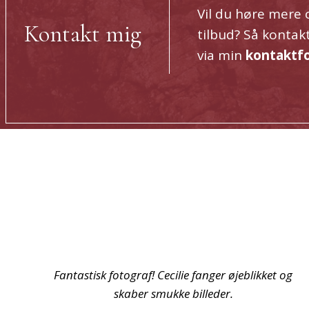
Vil du høre mere 
Kontakt mig
tilbud? Så kontak
via min
kontaktf
g
Cecilie er en mester i landskabsfotografering! Hans
billeder formidler naturens skønhed perfekt.