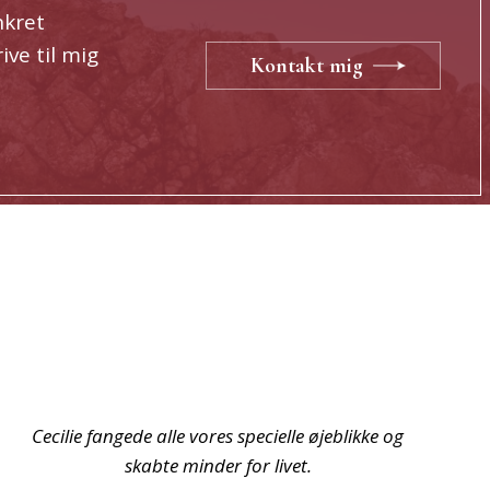
nkret
ive til mig
Kontakt mig
Fantastisk fotograf! Cecilie fanger øjeblikket og
skaber smukke billeder.